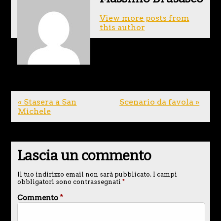
View more posts from
this author
« Stasera a San
Scenario da favola »
Michele
Lascia un commento
Il tuo indirizzo email non sarà pubblicato.
I campi
obbligatori sono contrassegnati
*
Commento
*