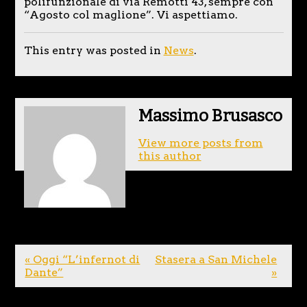
polifunzionale di via Remotti 43, sempre con
“Agosto col maglione”. Vi aspettiamo.
This entry was posted in
News
.
Massimo Brusasco
View more posts from
this author
« Oggi “L’infernot di
Stasera a San Michele
Dante”
»