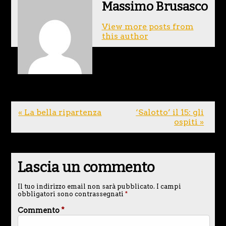
Massimo Brusasco
View more posts from
this author
« La bella ripartenza
‘Salotto’ il 15: gli
ospiti »
Lascia un commento
Il tuo indirizzo email non sarà pubblicato.
I campi
obbligatori sono contrassegnati
*
Commento
*