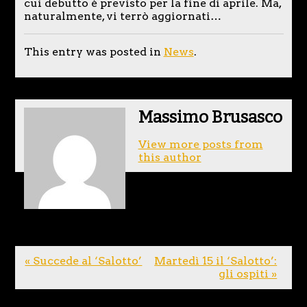
cui debutto è previsto per la fine di aprile. Ma,
naturalmente, vi terrò aggiornati…
This entry was posted in
News
.
Massimo Brusasco
View more posts from
this author
« Succede al ‘Salotto’
Martedì 15 il ‘Salotto’:
gli ospiti »