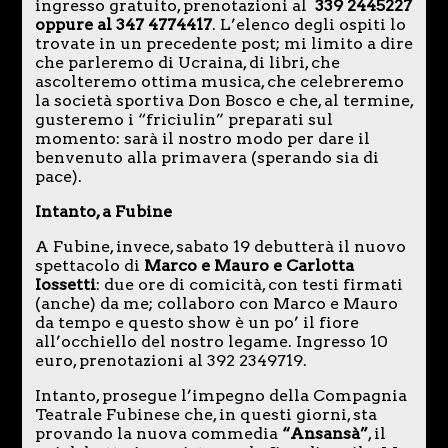
ingresso gratuito, prenotazioni al
339 2445227
oppure al 347 4774417
. L’elenco degli ospiti lo
trovate in un precedente post; mi limito a dire
che parleremo di Ucraina, di libri, che
ascolteremo ottima musica, che celebreremo
la società sportiva Don Bosco e che, al termine,
gusteremo i “friciulin” preparati sul
momento: sarà il nostro modo per dare il
benvenuto alla primavera (sperando sia di
pace).
Intanto, a Fubine
A Fubine, invece, sabato 19 debutterà il nuovo
spettacolo di
Marco e Mauro e Carlotta
Iossetti
: due ore di comicità, con testi firmati
(anche) da me; collaboro con Marco e Mauro
da tempo e questo show è un po’ il fiore
all’occhiello del nostro legame. Ingresso 10
euro, prenotazioni al 392 2349719.
Intanto, prosegue l’impegno della Compagnia
Teatrale Fubinese che, in questi giorni, sta
provando la nuova commedia
“Ansansà”
, il