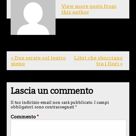
View more posts from
this author
« Due serate col teatro
Libri che sbocciano
pieno
tra i fiori »
Lascia un commento
Il tuo indirizzo email non sarà pubblicato.
I campi
obbligatori sono contrassegnati
*
Commento
*