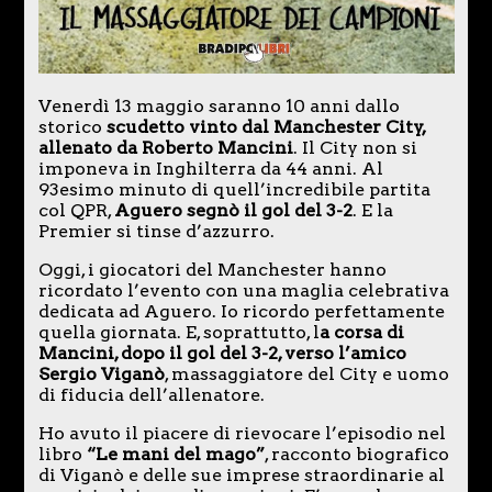
Venerdì 13 maggio saranno 10 anni dallo
storico
scudetto vinto dal Manchester City,
allenato da Roberto Mancini
. Il City non si
imponeva in Inghilterra da 44 anni. Al
93esimo minuto di quell’incredibile partita
col QPR,
Aguero segnò il gol del 3-2
. E la
Premier si tinse d’azzurro.
Oggi, i giocatori del Manchester hanno
ricordato l’evento con una maglia celebrativa
dedicata ad Aguero. Io ricordo perfettamente
quella giornata. E, soprattutto, l
a corsa di
Mancini, dopo il gol del 3-2, verso l’amico
Sergio Viganò
, massaggiatore del City e uomo
di fiducia dell’allenatore.
Ho avuto il piacere di rievocare l’episodio nel
libro
“Le mani del mago”
, racconto biografico
di Viganò e delle sue imprese straordinarie al