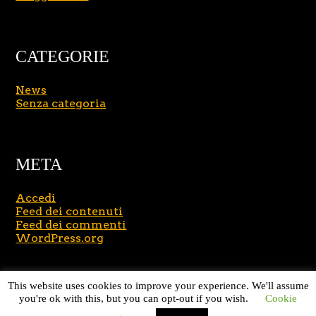
CATEGORIE
News
Senza categoria
META
Accedi
Feed dei contenuti
Feed dei commenti
WordPress.org
Copyright © 2026
Massimo Brusasco
. All Rights
This website uses cookies to improve your experience. We'll assume
Reserved.
Journal Lite by Slocum Studio
you're ok with this, but you can opt-out if you wish.
Cookie