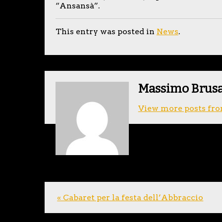
“Ansansà”.
This entry was posted in
News
.
Massimo Brus
View more posts fro
« Cabaret per la festa dell’Abbraccio