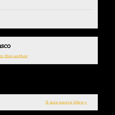
asco
m this author
Il mio nuovo libro »