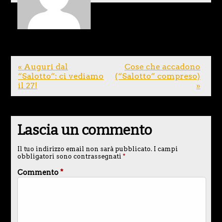
« Auguri dal
Cose che accadono
“Salotto”: ci vediamo
(“Salotto” compreso)
il 27!
»
Lascia un commento
Il tuo indirizzo email non sarà pubblicato.
I campi
obbligatori sono contrassegnati
*
Commento
*