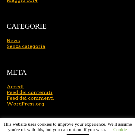
Maggio 2014
CATEGORIE
News
Senza categoria
META
Accedi
Feed dei contenuti
Feed dei commenti
WordPress.org
Copyright © 2026
Massimo Brusasco
. All Rights
This website uses cookies to improve your experience. We'll assume
Reserved.
Journal Lite by Slocum Studio
you're ok with this, but you can opt-out if you wish.
Cookie