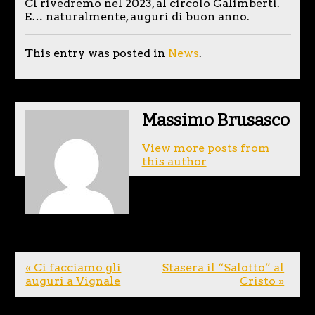
Ci rivedremo nel 2023, al circolo Galimberti.
E… naturalmente, auguri di buon anno.
This entry was posted in
News
.
Massimo Brusasco
View more posts from
this author
« Ci facciamo gli
Stasera il “Salotto” al
auguri a Vignale
Cristo »