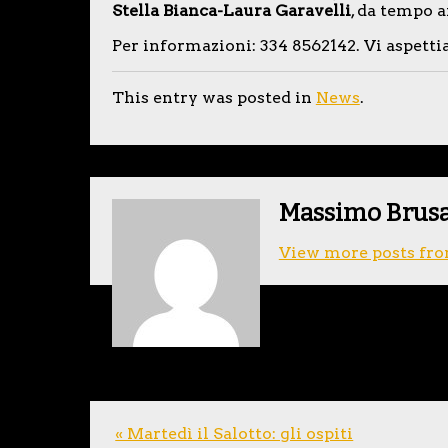
Stella Bianca-Laura Garavelli
, da tempo a
Per informazioni: 334 8562142. Vi aspett
This entry was posted in
News
.
Massimo Brus
View more posts fro
« Martedì il Salotto: gli ospiti