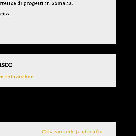
rtefice di progetti in Somalia.
iamo.
asco
m this author
Cosa succede (a giorni) »