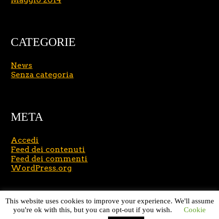
CATEGORIE
News
Senza categoria
META
Accedi
Feed dei contenuti
Feed dei commenti
WordPress.org
Copyright © 2026
Massimo Brusasco
. All Rights
This website uses cookies to improve your experience. We'll assume
Reserved.
Journal Lite by Slocum Studio
you're ok with this, but you can opt-out if you wish.
Cookie