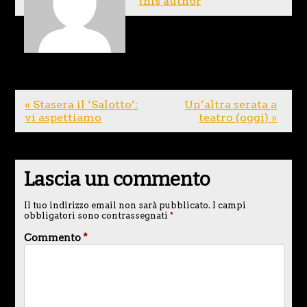
this author
« Stasera il ‘Salotto’:
Un’altra serata a
vi aspettiamo
teatro (oggi) »
Lascia un commento
Il tuo indirizzo email non sarà pubblicato.
I campi
obbligatori sono contrassegnati
*
Commento
*