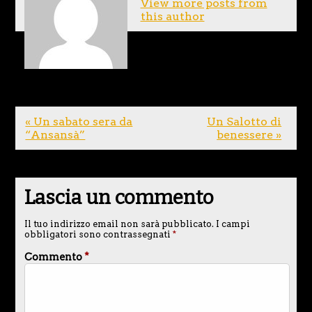
View more posts from
this author
« Un sabato sera da
Un Salotto di
“Ansansà”
benessere »
Lascia un commento
Il tuo indirizzo email non sarà pubblicato.
I campi
obbligatori sono contrassegnati
*
Commento
*