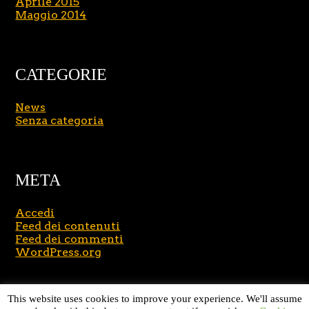
Aprile 2015
Maggio 2014
CATEGORIE
News
Senza categoria
META
Accedi
Feed dei contenuti
Feed dei commenti
WordPress.org
Copyright © 2026
Massimo Brusasco
. All Rights
This website uses cookies to improve your experience. We'll assume
Reserved.
Journal Lite by Slocum Studio