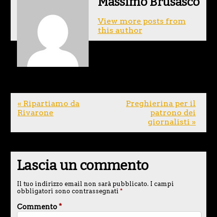
Massimo Brusasco
View more posts from
this author
« Ripartiamo da
Preghierina per il
Rivarone
patrono dei
giornalisti »
Lascia un commento
Il tuo indirizzo email non sarà pubblicato.
I campi
obbligatori sono contrassegnati
*
Commento
*