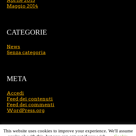
Aprile 2015
Maggio 2014
CATEGORIE
News
Senza categoria
META
Accedi
Feed dei contenuti
Feed dei commenti
WordPress.org
Copyright © 2026
Massimo Brusasco
. All Rights
This website uses cookies to improve your experience. We'll assume
Reserved.
Journal Lite by Slocum Studio