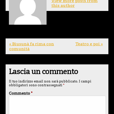
View more posts from
this author
« Biusunà fa rima con
Teatro e poi »
comunità
Lascia un commento
Il tuo indirizzo email non sarà pubblicato.
I campi
obbligatori sono contrassegnati
*
Commento
*