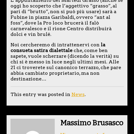
L’appuntamento del Martedì Grasso (anche se
oggi ho scoperto che l’aggettivo “grasso”, al
pari di “brutto”, non si può più usare) sarà a
Fubine in piazza Garibaldi, ovvero “ant al
foss”, dove la Pro loco brucerà il falò
carnevalesco e il rione Centro distribuirà
dolci e vin brulé.
Noi cercheremo di intrattenervi con
la
consueta satira dialettale
che, come ben
sapete, vuole scherzare (dicendo la verità) su
chi si è messo in luce negli ultimi mesi. Alle
21 ci troverete sul canonico terrazzo, che pare
abbia cambiato proprietario, ma non
destinazione…
This entry was posted in
News
.
Massimo Brusasco