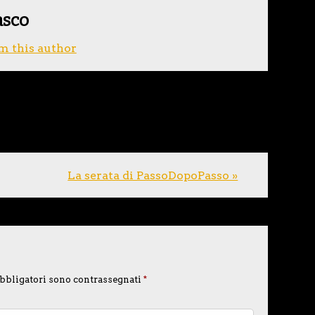
asco
m this author
La serata di PassoDopoPasso »
bbligatori sono contrassegnati
*