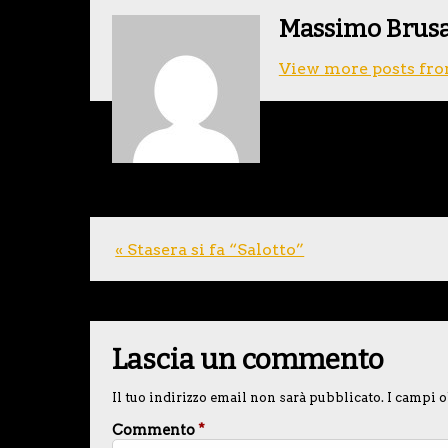
Massimo Brus
View more posts fro
« Stasera si fa “Salotto”
Lascia un commento
Il tuo indirizzo email non sarà pubblicato.
I campi o
Commento
*