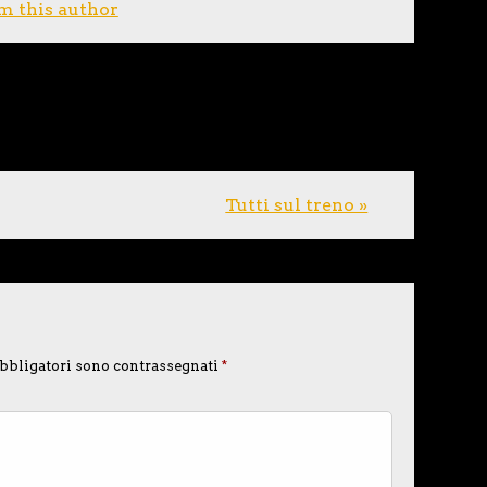
m this author
Tutti sul treno »
bbligatori sono contrassegnati
*