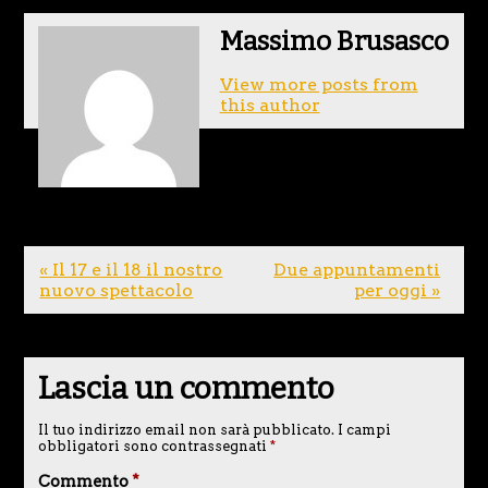
Massimo Brusasco
View more posts from
this author
« Il 17 e il 18 il nostro
Due appuntamenti
nuovo spettacolo
per oggi »
Lascia un commento
Il tuo indirizzo email non sarà pubblicato.
I campi
obbligatori sono contrassegnati
*
Commento
*