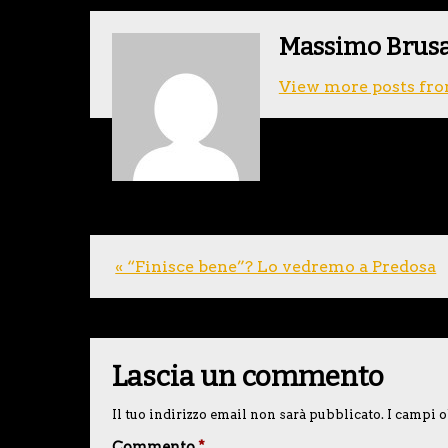
Massimo Brus
View more posts fro
« “Finisce bene”? Lo vedremo a Predosa
Lascia un commento
Il tuo indirizzo email non sarà pubblicato.
I campi o
Commento
*