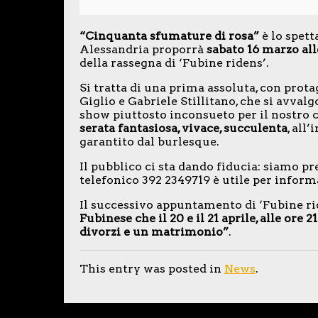
“Cinquanta sfumature di rosa”
è lo spet
Alessandria proporrà
sabato 16 marzo all
della rassegna di ‘Fubine ridens’.
Si tratta di una prima assoluta, con prota
Giglio e Gabriele Stillitano, che si avval
show piuttosto inconsueto per il nostro c
serata fantasiosa, vivace, succulenta
, all
garantito dal burlesque.
Il pubblico ci sta dando fiducia: siamo pr
telefonico 392 2349719 è utile per inform
Il successivo appuntamento di ‘Fubine ri
Fubinese che il 20 e il 21 aprile, alle ore
divorzi e un matrimonio”
.
This entry was posted in
News
.