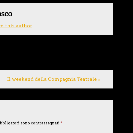
asco
m this author
Il weekend della Compagnia Teatrale »
bbligatori sono contrassegnati
*