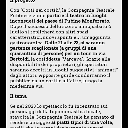
Il progetto
Con ‘Corti nei cortili’, la Compagnia Teatrale
Fubinese vuole
portare il teatro in luoghi
inconsueti del paese di Fubine Monferrato
.
Dopo il successo dello scorso anno, sabato 6
luglio si replicherà con altri spazi
caratteristici, nuovi spunti e… un’aggiunta
gastronomica.
Dalle 21 alle 23, ci saranno
partenze scaglionate (a gruppi di una
quarantina di persone) per un tour in via
Bertoldi
, la cosiddetta ‘Varcava’. Grazie alla
disponibilità dei proprietari, gli spettatori
saranno accolti in luoghi suggestivi “animati”
dagli attori. Apposite guide condurranno il
pubblico da un cortile all’altro, lungo la
medesima via.
Il tema
Se nel 2023 lo spettacolo fu incentrato sui
personaggi della toponomastica locale,
stavolta la Compagnia Teatrale ha pensato di
rendere omaggio
ai piatti tipici di una volta
,
quelli che, in tempi decisamente austeri,