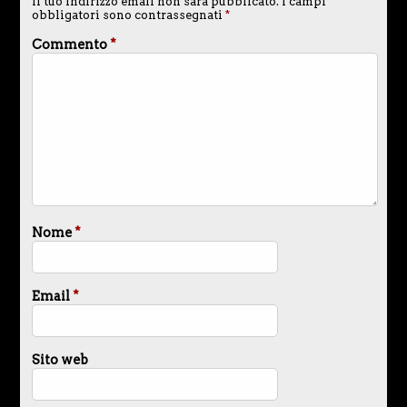
Il tuo indirizzo email non sarà pubblicato.
I campi
obbligatori sono contrassegnati
*
Commento
*
Nome
*
Email
*
Sito web