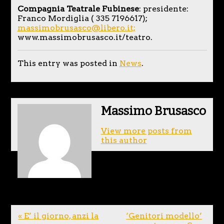
Compagnia Teatrale Fubinese
: presidente:
Franco Mordiglia ( 335 7196617);
massimobrusasco@libero.it;
www.massimobrusasco.it/teatro.
This entry was posted in
News
.
Massimo Brusasco
View more posts from
this author
« E’ il giorno, anzi la
‘Genitori modello’