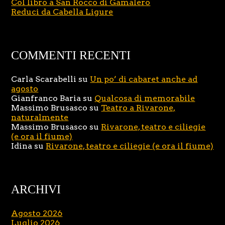
Col libro a San Rocco di Gamalero
Reduci da Cabella Ligure
COMMENTI RECENTI
Carla Scarabelli
su
Un po’ di cabaret anche ad
agosto
Gianfranco Baria
su
Qualcosa di memorabile
Massimo Brusasco
su
Teatro a Rivarone,
naturalmente
Massimo Brusasco
su
Rivarone, teatro e ciliegie
(e ora il fiume)
Idina
su
Rivarone, teatro e ciliegie (e ora il fiume)
ARCHIVI
Agosto 2026
Luglio 2026