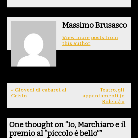
Massimo Brusasco
View more posts from
this author
« Giovedì di cabaret al
Teatro, gli
Cristo
appuntamenti (e
Ridens) »
One thought on “
Io, Marchiaro e il
premio al “piccolo è bello”
”