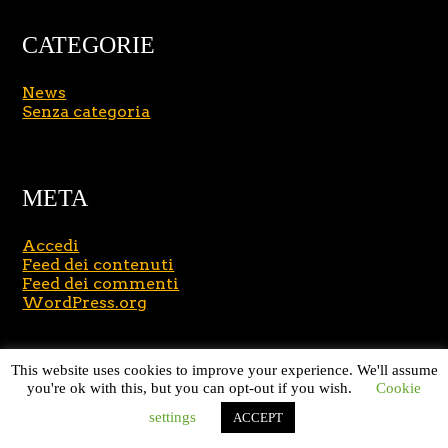
CATEGORIE
News
Senza categoria
META
Accedi
Feed dei contenuti
Feed dei commenti
WordPress.org
Copyright © 2026
Massimo Brusasco
. All Rights
This website uses cookies to improve your experience. We'll assume
Reserved.
Journal Lite by Slocum Studio
you're ok with this, but you can opt-out if you wish.
Cookie
settings
ACCEPT