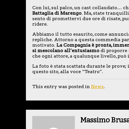
Con lui, sul palco, un cast collaudato… ch
Battaglia di Marengo
. Ma, state tranquil
sento di promettervi due ore di risate, p
ridere.
Abbiamo il tutto esaurito, come annuncia
repliche. Attorno a questa commedia par
motivato.
La Compagnia è pronta, immersa
si mescolano all’entusiasmo
di proporre 
che ogni attore, a qualunque livello, p
La foto è stata scattata durante le prove; i
questo sito, alla voce “Teatro”.
This entry was posted in
News
.
Massimo Brus