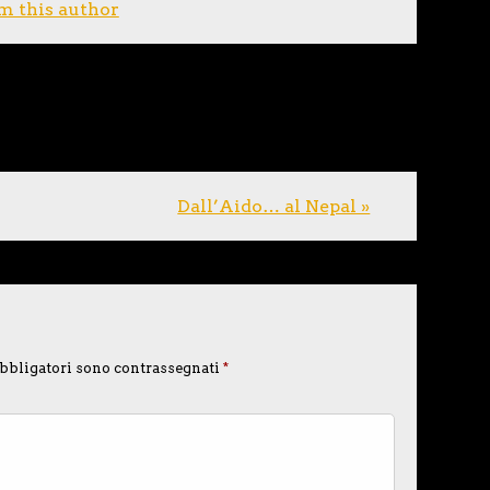
m this author
Dall’Aido… al Nepal »
bbligatori sono contrassegnati
*