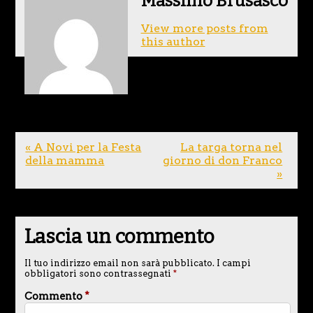
Massimo Brusasco
View more posts from
this author
« A Novi per la Festa
La targa torna nel
della mamma
giorno di don Franco
»
Lascia un commento
Il tuo indirizzo email non sarà pubblicato.
I campi
obbligatori sono contrassegnati
*
Commento
*