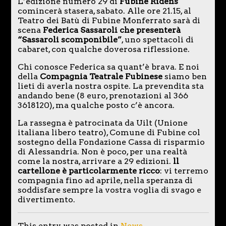
L’edizione numero 29 di
Fubine Ridens
comincerà stasera, sabato. Alle ore 21.15, al
Teatro dei Batù di Fubine Monferrato sarà di
scena
Federica Sassaroli che presenterà
“Sassaroli scomponibile”
, uno spettacoli di
cabaret, con qualche doverosa riflessione.
Chi conosce Federica sa quant’è brava. E noi
della
Compagnia Teatrale Fubinese
siamo ben
lieti di averla nostra ospite. La prevendita sta
andando bene (8 euro, prenotazioni al 366
3618120), ma qualche posto c’è ancora.
La rassegna è patrocinata da Uilt (Unione
italiana libero teatro), Comune di Fubine col
sostegno della Fondazione Cassa di risparmio
di Alessandria. Non è poco, per una realtà
come la nostra, arrivare a 29 edizioni.
ll
cartellone è particolarmente ricco
: vi terremo
compagnia fino ad aprile, nella speranza di
soddisfare sempre la vostra voglia di svago e
divertimento.
This entry was posted in
News
.