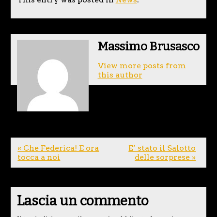
Massimo Brusasco
View more posts from
this author
« Che Federica! E ora
E’ stato il Salotto
tocca a noi
delle sorprese »
Lascia un commento