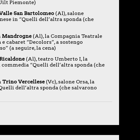
Uilt Piemonte)
Valle San Bartolomeo
(Al), salone
ese in “Quelli dell’altra sponda (che
a
Mandrogne
(Al), la Compagnia Teatrale
 e cabaret “Decolors”, a sostengo
o” (a seguire, la cena)
Ricaldone
(Al), teatro Umberto I, la
 commedia “Quelli dell’altra sponda (che
 a
Trino Vercellese
(Vc), salone Orsa, la
elli dell’altra sponda (che salvarono