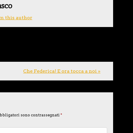
asco
m this author
Che Federica! E ora tocca a noi »
bbligatori sono contrassegnati
*