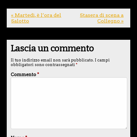
« Martedì, è l’ora del
Stasera di scena a
Salotto
Collegno »
Lascia un commento
Il tuo indirizzo email non sarà pubblicato.
I campi
obbligatori sono contrassegnati
*
Commento
*