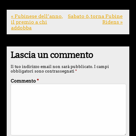
« Fubinese dell’anno,
Sabato 6, torna Fubine
il premio a chi
Ridens »
addobba
Lascia un commento
Il tuo indirizzo email non sarà pubblicato.
I campi
obbligatori sono contrassegnati
*
Commento
*