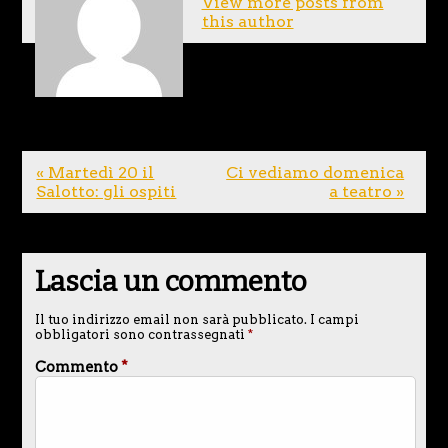
View more posts from
this author
« Martedì 20 il
Ci vediamo domenica
Salotto: gli ospiti
a teatro »
Lascia un commento
Il tuo indirizzo email non sarà pubblicato.
I campi
obbligatori sono contrassegnati
*
Commento
*