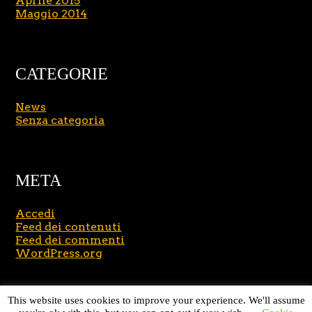
Aprile 2015
Maggio 2014
CATEGORIE
News
Senza categoria
META
Accedi
Feed dei contenuti
Feed dei commenti
WordPress.org
Copyright © 2026
Massimo Brusasco
. All Rights
This website uses cookies to improve your experience. We'll assume
Reserved.
Journal Lite by Slocum Studio