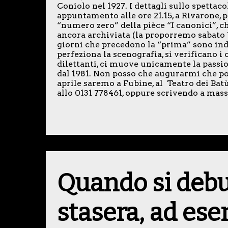
Coniolo nel 1927. I dettagli sullo spettaco
appuntamento alle ore 21.15, a Rivarone, p
“numero zero” della pièce “I canonici”, ch
ancora archiviata (la proporremo sabato 7 
giorni che precedono la “prima” sono indu
perfeziona la scenografia, si verificano i 
dilettanti, ci muove unicamente la passi
dal 1981. Non posso che augurarmi che possi
aprile saremo a Fubine, al Teatro dei Batù
allo 0131 778461, oppure scrivendo a ma
Quando si deb
stasera, ad es