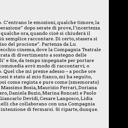
 C’entrano le emozioni, qualche timore, la
iberazione” dopo serate di prove, l’incertezza
 qualche ora, quando cioè si chiuderà il
iù semplice raccontare. Di certo, stasera si
so del procione”. Partenza da Lu
l Vecchio cinema, dove la Compagnia Teatrale
serata di divertimento a sostegno delle
li’ e Sie, da tempo impegnate per portare
a commedia avrò modo di raccontarvi; o
. Quel che mi preme adesso – a poche ore
mesi è stato al mio fianco, mi ha seguito,
 poi come regista e pure come (smemorato)
 Massimo Bosia, Maurizio Ferrari, Doriana
rero, Daniela Buzio, Marina Roncati e Paolo
i Giancarlo Devidi, Cesare Langosco, Lidia
quelli che collaborano con una Compagnia
 intenzione di fermarsi. Si riparte, dunque.