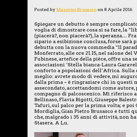
Posted by
Massimo Brusasco
on 8 Aprile 2016
Spiegare un debutto è sempre complicato.
voglia di dimostrare cosa si sa fare, la “l
(piacerà?, non piacerà?), la speranza… Fra
sipario a esibizione conclusa, forse sarà p
debutta con la nuova commedia “Il paradi
Monferrato, alle ore 21.15, nel salone de
Fubinese, artefice della pièce, offre una 
associazioni ‘Stella bianca-Laura Garavel
conforto a popolazioni dell’Africa. Sull
meglio: avrete modo di vedere, mi auguro
dalla prima – è ringraziare chi in questi 
assecondato, accettandomi come autore,
compagno di palcoscenico. Mi riferisco a
Bellinaso, Flavia Bigotti, Giuseppe Balest
Tafuri, sul palco per la prima volta; e po
Mordiglia, Gian Pietro Brusasco e tutti 
che, malgrado i 35 anni di attività, non ha
Stasera. A Lu.