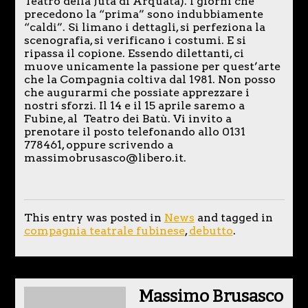
Teatro della Juta di Arquata). I giorni che
precedono la “prima” sono indubbiamente
“caldi”. Si limano i dettagli, si perfeziona la
scenografia, si verificano i costumi. E si
ripassa il copione. Essendo dilettanti, ci
muove unicamente la passione per quest’arte
che la Compagnia coltiva dal 1981. Non posso
che augurarmi che possiate apprezzare i
nostri sforzi. Il 14 e il 15 aprile saremo a
Fubine, al Teatro dei Batù. Vi invito a
prenotare il posto telefonando allo 0131
778461, oppure scrivendo a
massimobrusasco@libero.it.
This entry was posted in
News
and tagged in
compagnia teatrale fubinese
,
debutto
.
Massimo Brusasco