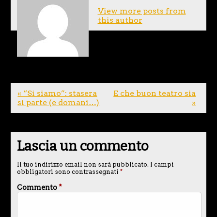
View more posts from
this author
« “Si siamo”: stasera
E che buon teatro sia
si parte (e domani…)
»
Lascia un commento
Il tuo indirizzo email non sarà pubblicato.
I campi
obbligatori sono contrassegnati
*
Commento
*