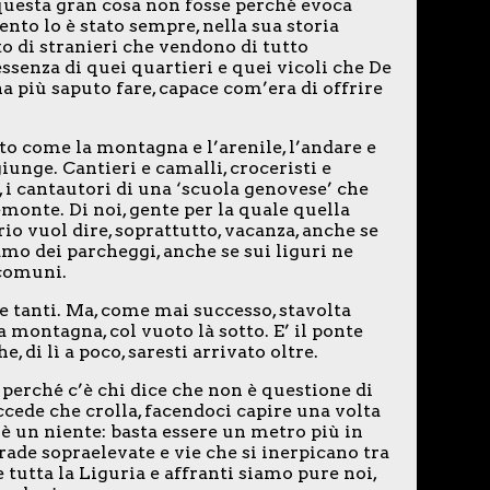
questa gran cosa non fosse perché evoca
ento lo è stato sempre, nella sua storia
to di stranieri che vendono di tutto
essenza di quei quartieri e quei vicoli che De
 più saputo fare, capace com’era di offrire
to come la montagna e l’arenile, l’andare e
giunge. Cantieri e camalli, croceristi e
’, i cantautori di una ‘scuola genovese’ che
monte. Di noi, gente per la quale quella
rio vuol dire, soprattutto, vacanza, anche se
mo dei parcheggi, anche se sui liguri ne
comuni.
me tanti. Ma, come mai successo, stavolta
a montagna, col vuoto là sotto. E’ il ponte
, di lì a poco, saresti arrivato oltre.
 perché c’è chi dice che non è questione di
ede che crolla, facendoci capire una volta
e è un niente: basta essere un metro più in
rade sopraelevate e vie che si inerpicano tra
 tutta la Liguria e affranti siamo pure noi,