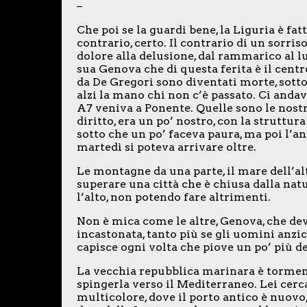
–
Che poi se la guardi bene, la Liguria è fat
contrario, certo. Il contrario di un sorriso
dolore alla delusione, dal rammarico al lut
sua Genova che di questa ferita è il centro
da De Gregori sono diventati morte, sotto
alzi la mano chi non c’è passato. Ci andav
A7 veniva a Ponente. Quelle sono le nost
diritto, era un po’ nostro, con la struttu
sotto che un po’ faceva paura, ma poi l’an
martedì si poteva arrivare oltre.
Le montagne da una parte, il mare dell’altr
superare una città che è chiusa dalla natu
l’alto, non potendo fare altrimenti.
Non è mica come le altre, Genova, che dev
incastonata, tanto più se gli uomini anzi
capisce ogni volta che piove un po’ più del
La vecchia repubblica marinara è torme
spingerla verso il Mediterraneo. Lei cerca
multicolore, dove il porto antico è nuovo, 