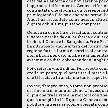
data dalla Lanterna che non sarebbe poi 
l’approdo, il riferimento. Genova, riferim
contrastata, che sfocia in un presente fat
privilegiando il falso e che sono ormai l’
André ha raccontato come nessun altro ha
dignità agli ultimi, puttane comprese.
Genova sa di muffa e vivacità, un contras
il venire, perché da qui si sbarca e qui si 
broker, il Genoa e la Sampdoria, Pré e Pra
ha intruppato anche artisti del nostro Pie
regione fatta a forma di sorriso al contra
non a buon mercato, anche se ci lamentia
avremmo da dire, abbondando in luoghi 
Poi capita la vigilia di un Ferragosto co
crolla un ponte, quel ponte tra il mare e l
che ti lasciava in ansia, ma tanto sapevi che
Invece, d’improvviso, o forse non proprio
destino ma di manutenzione… Invece succ
di più che tra la vita e la morte il confin
qua o uno più in là. E questa Genova di st
nobiltà e miseria, si scopre spezzata, come