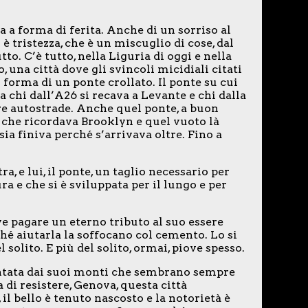
ta a forma di ferita. Anche di un sorriso al
 è tristezza, che è un miscuglio di cose, dal
to. C’è tutto, nella Liguria di oggi e nella
, una città dove gli svincoli micidiali citati
 forma di un ponte crollato. Il ponte su cui
a chi dall’A26 si recava a Levante e chi dalla
re autostrade. Anche quel ponte, a buon
ra che ricordava Brooklyn e quel vuoto là
sia finiva perché s’arrivava oltre. Fino a
a, e lui, il ponte, un taglio necessario per
ra e che si è sviluppata per il lungo e per
e pagare un eterno tributo al suo essere
ché aiutarla la soffocano col cemento. Lo si
 solito. E più del solito, ormai, piove spesso.
ntata dai suoi monti che sembrano sempre
 di resistere, Genova, questa città
il bello è tenuto nascosto e la notorietà è