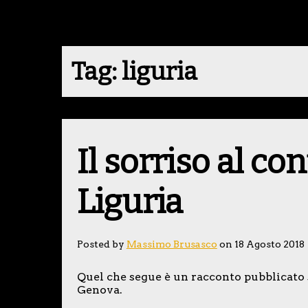
Tag:
liguria
Il sorriso al con
Liguria
Posted by
Massimo Brusasco
on 18 Agosto 2018
Quel che segue è un racconto pubblicato su
Genova.