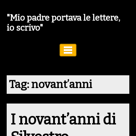
"Mio padre portava le lettere,
io scrivo"
Toggle Navigation
Tag:
novant’anni
I novant’anni di