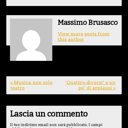
Massimo Brusasco
View more posts from
this author
« Musica, non solo
‘Quattro divorzi’ e un
teatro
po’ di applausi »
Lascia un commento
Il tuo indirizzo email non sarà pubblicato.
I campi