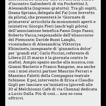
d’incontro Galimberti di via Pochettini 3,
Alessandria (ingresso gratuito). Tra gli ospiti,
Ileana Spriano, delegata del Fai (con brevetto
da pilota), che presenterà le ‘Giornate di
primavera’ arricchita da monumenti aperti e
iniziative; Giorgio Pieri (anch’egli pilota)
dell’associazione benefica Passo Dopo Passo;
Roberto Vacca, responsabile dell’elisoccorso
del Piemonte; Davide Buzzi Langhi,
vicesindaco di Alessandria; Viktoriya
Khiminets, insegnante di ‘ginnastica dolce’
per ‘grandi età’; Carlo Piccini, referente di
Libera (il 21 marzo è la giornata contro le
mafie). Ampio spazio anche alla musica, con
Gianni Naclerio e Franco Rangone, ma anche
con i miei storici partner Maurizo Ferrari e
Massimo Faletti della Compagnia teatrale
fubinese. E poi, intervento di Erica e Claudio
Gigli per lanciare un’iniziativa (giovedì alle
20 al Melchionni Cafè di via Chenna) dedicata
a Lucio Dalla. Più di così… non so cosa
offrirvi.