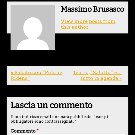
Massimo Brusasco
View more posts from
this author
« Sabato con “Fubine
Teatro, “Salotto” e…
Ridens”
tutto in agenda »
Lascia un commento
Il tuo indirizzo email non sarà pubblicato.
I campi
obbligatori sono contrassegnati
*
Commento
*