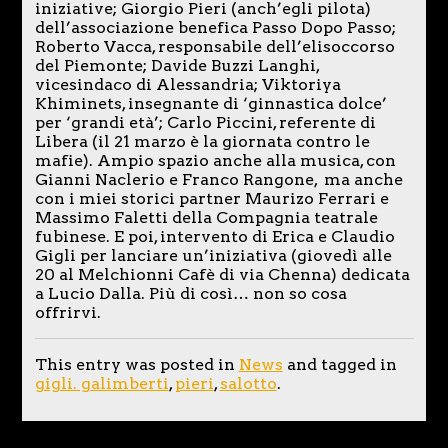
iniziative; Giorgio Pieri (anch’egli pilota)
dell’associazione benefica Passo Dopo Passo;
Roberto Vacca, responsabile dell’elisoccorso
del Piemonte; Davide Buzzi Langhi,
vicesindaco di Alessandria; Viktoriya
Khiminets, insegnante di ‘ginnastica dolce’
per ‘grandi età’; Carlo Piccini, referente di
Libera (il 21 marzo è la giornata contro le
mafie). Ampio spazio anche alla musica, con
Gianni Naclerio e Franco Rangone, ma anche
con i miei storici partner Maurizo Ferrari e
Massimo Faletti della Compagnia teatrale
fubinese. E poi, intervento di Erica e Claudio
Gigli per lanciare un’iniziativa (giovedì alle
20 al Melchionni Cafè di via Chenna) dedicata
a Lucio Dalla. Più di così… non so cosa
offrirvi.
This entry was posted in
News
and tagged in
gigli. galimberti
,
pieri
,
salotto
.