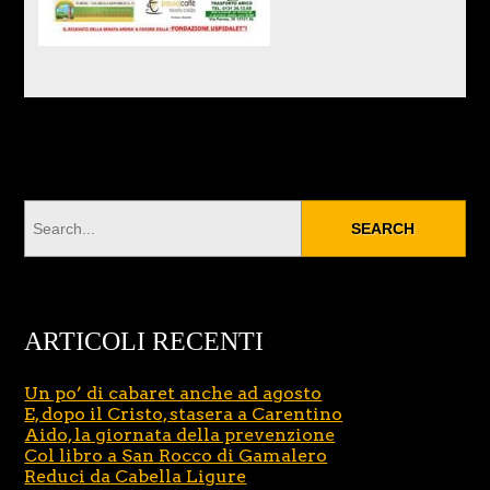
ARTICOLI RECENTI
Un po’ di cabaret anche ad agosto
E, dopo il Cristo, stasera a Carentino
Aido, la giornata della prevenzione
Col libro a San Rocco di Gamalero
Reduci da Cabella Ligure