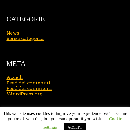
CATEGORIE
News
Senza categoria
META
Accedi
Feed dei contenuti
Feed dei commenti
WordPress.org
Copyright © 2026
Massimo Brusasco
. All Rights
This website uses cookies to improve your experience. We'll assume
Reserved.
Journal Lite by Slocum Studio
you're ok with this, but you can opt-out if you wish.
Cookie
settings
ACCEPT