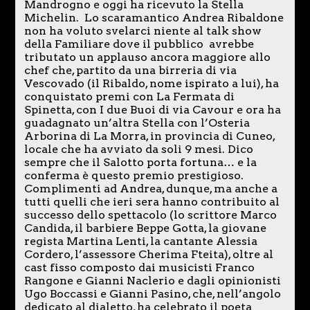
Mandrogno e oggi ha ricevuto la Stella
Michelin. Lo scaramantico Andrea Ribaldone
non ha voluto svelarci niente al talk show
della Familiare dove il pubblico avrebbe
tributato un applauso ancora maggiore allo
chef che, partito da una birreria di via
Vescovado (il Ribaldo, nome ispirato a lui), ha
conquistato premi con La Fermata di
Spinetta, con I due Buoi di via Cavour e ora ha
guadagnato un’altra Stella con l’Osteria
Arborina di La Morra, in provincia di Cuneo,
locale che ha avviato da soli 9 mesi. Dico
sempre che il Salotto porta fortuna… e la
conferma è questo premio prestigioso.
Complimenti ad Andrea, dunque, ma anche a
tutti quelli che ieri sera hanno contribuito al
successo dello spettacolo (lo scrittore Marco
Candida, il barbiere Beppe Gotta, la giovane
regista Martina Lenti, la cantante Alessia
Cordero, l’assessore Cherima Fteita), oltre al
cast fisso composto dai musicisti Franco
Rangone e Gianni Naclerio e dagli opinionisti
Ugo Boccassi e Gianni Pasino, che, nell’angolo
dedicato al dialetto, ha celebrato il poeta