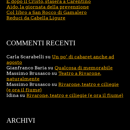
E, dopo il Cristo, stasera a Carentino
Aido, la giornata della prevenzione
Col libro a San Rocco di Gamalero
Reduci da Cabella Ligure
COMMENTI RECENTI
Carla Scarabelli
su
Un po’ di cabaret anche ad
agosto
Gianfranco Baria
su
Qualcosa di memorabile
Massimo Brusasco
su
Teatro a Rivarone,
naturalmente
Massimo Brusasco
su
Rivarone, teatro e ciliegie
(e ora il fiume)
Idina
su
Rivarone, teatro e ciliegie (e ora il fiume)
ARCHIVI