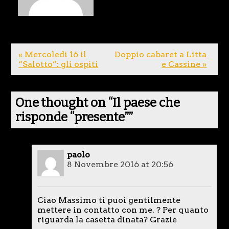
« Mercoledì 16 il
Doppio cabaret a Litta
“Salotto”: gli ospiti
e Cassine »
One thought on “
Il paese che
risponde “presente”
”
paolo
8 Novembre 2016 at 20:56
Ciao Massimo ti puoi gentilmente
mettere in contatto con me. ? Per quanto
riguarda la casetta dinata? Grazie