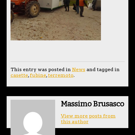
This entry was posted in
News
and tagged in
casette
,
fubine
,
terremoto
.
Massimo Brusasco
View more posts from
this author