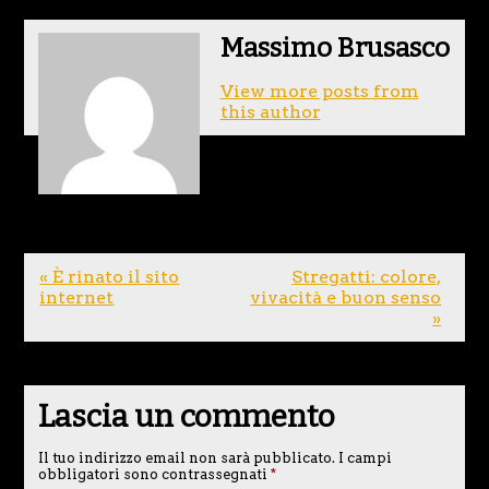
Massimo Brusasco
View more posts from
this author
« È rinato il sito
Stregatti: colore,
internet
vivacità e buon senso
»
Lascia un commento
Il tuo indirizzo email non sarà pubblicato.
I campi
obbligatori sono contrassegnati
*