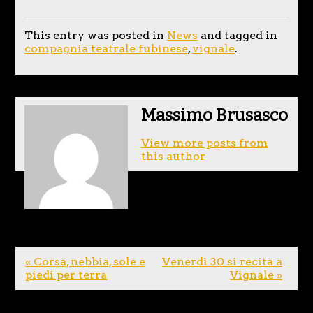
This entry was posted in
News
and tagged in
compagnia teatrale fubinese
,
vignale
.
Massimo Brusasco
View more posts from
this author
« Corsa, nebbia, sole e
Venerdì 30 si recita a
piedi per terra
Vignale »