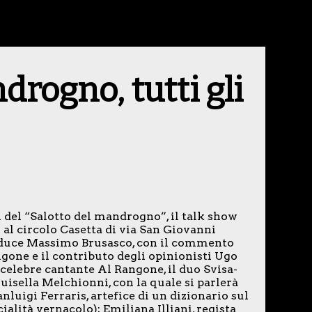
drogno, tutti gli
i del “Salotto del mandrogno”, il talk show
al circolo Casetta di via San Giovanni
onduce Massimo Brusasco, con il commento
gone e il contributo degli opinionisti Ugo
l celebre cantante Al Rangone, il duo Svisa-
Luisella Melchionni, co
n la quale si parlerà
luigi Ferraris, artefice di un dizionario sul
cialità vernacolo); Emiliana Illiani, regista