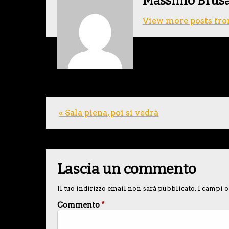
Massimo Brus
View more posts fro
« Sala piena, poi si vedrà
Lascia un commento
Il tuo indirizzo email non sarà pubblicato.
I campi o
Commento
*