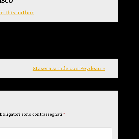
asco
m this author
Stasera si ride con Feydeau »
bbligatori sono contrassegnati
*