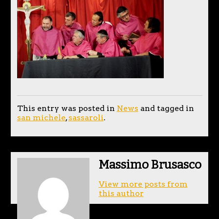
This entry was posted in
News
and tagged in
san michele
,
sassaroli
.
Massimo Brusasco
View more posts from
this author