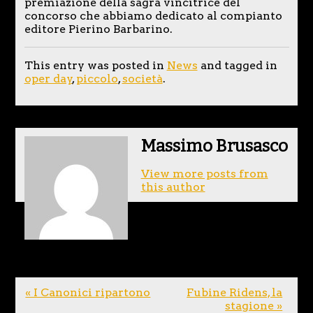
premiazione della sagra vincitrice del
concorso che abbiamo dedicato al compianto
editore Pierino Barbarino.
This entry was posted in
News
and tagged in
oper day
,
piccolo
,
società
.
Massimo Brusasco
View more posts from
this author
« I Canonici ripartono
Fubine Ridens, la
stagione »