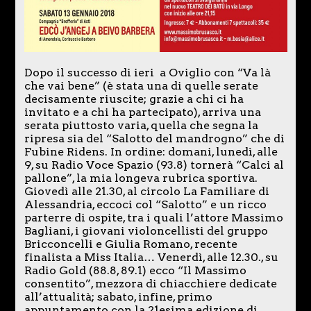
Dopo il successo di ieri a Oviglio con “Va là
che vai bene” (è stata una di quelle serate
decisamente riuscite; grazie a chi ci ha
invitato e a chi ha partecipato), arriva una
serata piuttosto varia, quella che segna la
ripresa sia del “Salotto del mandrogno” che di
Fubine Ridens. In ordine: domani, lunedì, alle
9, su Radio Voce Spazio (93.8) tornerà “Calci al
pallone”, la mia longeva rubrica sportiva.
Giovedì alle 21.30, al circolo La Familiare di
Alessandria, eccoci col “Salotto” e un ricco
parterre di ospite, tra i quali l’attore Massimo
Bagliani, i giovani violoncellisti del gruppo
Bricconcelli e Giulia Romano, recente
finalista a Miss Italia… Venerdì, alle 12.30., su
Radio Gold (88.8, 89.1) ecco “Il Massimo
consentito”, mezzora di chiacchiere dedicate
all’attualità; sabato, infine, primo
appuntamento con la 21esima edizione di