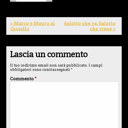
« Marco e Mauro al
Salotto che va, Salotto
Gioiello
che viene »
Lascia un commento
Il tuo indirizzo email non sarà pubblicato.
I campi
obbligatori sono contrassegnati
*
Commento
*