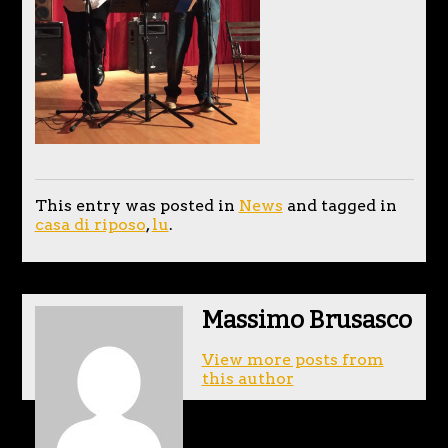
This entry was posted in
News
and tagged in
casa di riposo
,
lu
.
Massimo Brusasco
View more posts from
this author