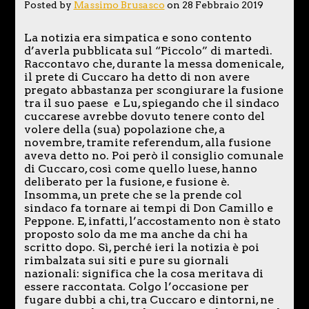
Posted by
Massimo Brusasco
on 28 Febbraio 2019
La notizia era simpatica e sono contento
d’averla pubblicata sul “Piccolo” di martedì.
Raccontavo che, durante la messa domenicale,
il prete di Cuccaro ha detto di non avere
pregato abbastanza per scongiurare la fusione
tra il suo paese e Lu, spiegando che il sindaco
cuccarese avrebbe dovuto tenere conto del
volere della (sua) popolazione che, a
novembre, tramite referendum, alla fusione
aveva detto no. Poi però il consiglio comunale
di Cuccaro, così come quello luese, hanno
deliberato per la fusione, e fusione è.
Insomma, un prete che se la prende col
sindaco fa tornare ai tempi di Don Camillo e
Peppone. E, infatti, l’accostamento non è stato
proposto solo da me ma anche da chi ha
scritto dopo. Sì, perché ieri la notizia è poi
rimbalzata sui siti e pure su giornali
nazionali: significa che la cosa meritava di
essere raccontata. Colgo l’occasione per
fugare dubbi a chi, tra Cuccaro e dintorni, ne