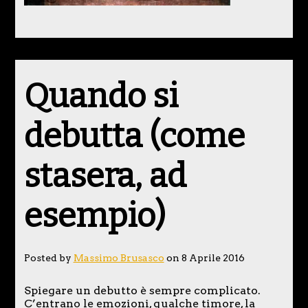
Quando si
debutta (come
stasera, ad
esempio)
Posted by
Massimo Brusasco
on 8 Aprile 2016
Spiegare un debutto è sempre complicato.
C’entrano le emozioni, qualche timore, la