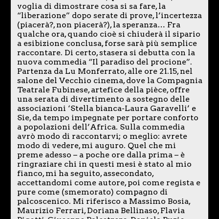
voglia di dimostrare cosa si sa fare, la
“liberazione” dopo serate di prove, l’incertezza
(piacerà?, non piacerà?), la speranza… Fra
qualche ora, quando cioè si chiuderà il sipario
a esibizione conclusa, forse sarà più semplice
raccontare. Di certo, stasera si debutta con la
nuova commedia “Il paradiso del procione”.
Partenza da Lu Monferrato, alle ore 21.15, nel
salone del Vecchio cinema, dove la Compagnia
Teatrale Fubinese, artefice della pièce, offre
una serata di divertimento a sostegno delle
associazioni ‘Stella bianca-Laura Garavelli’ e
Sie, da tempo impegnate per portare conforto
a popolazioni dell’Africa. Sulla commedia
avrò modo di raccontarvi; o meglio: avrete
modo di vedere, mi auguro. Quel che mi
preme adesso – a poche ore dalla prima – è
ringraziare chi in questi mesi è stato al mio
fianco, mi ha seguito, assecondato,
accettandomi come autore, poi come regista e
pure come (smemorato) compagno di
palcoscenico. Mi riferisco a Massimo Bosia,
Maurizio Ferrari, Doriana Bellinaso, Flavia