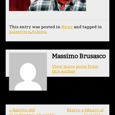
This entry was posted in
News
and tagged in
balestrero
,
fubine
.
Massimo Brusasco
View more posts from
this author
« Salotto del
Marco e Mauro al
mandrogno: gli ospiti
Gioiello »