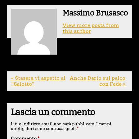
Massimo Brusasco
View more posts from
this author
« Stasera vi aspetto al
Anche Dario sul palco
“Salotto”
con Fede »
Lascia un commento
Il tuo indirizzo email non sarà pubblicato.
I campi
obbligatori sono contrassegnati
*
Commento
*